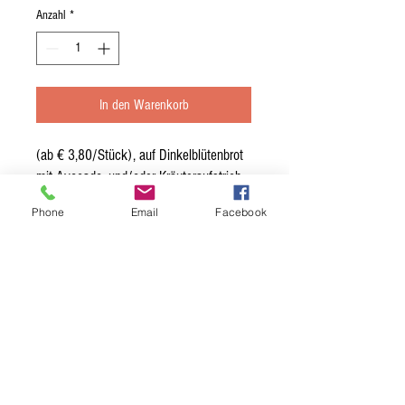
Anzahl
*
In den Warenkorb
(ab € 3,80/Stück), auf Dinkelblütenbrot
mit Avocado- und/oder Kräuteraufstrich
mit Gemüse (€ 3,90/Stück), mit Curry-
Phone
Email
Facebook
Hummusaufstrich und getrockneter
Tomate (€ 3,80/Stück), mit
Tomate/Rucola-Aufstrich und Tomate
sowie Rucola (€ 3,90/Stück) und/oder
Hummus mit Sojaschnetzel und Gemüse
(€ 4,30/Stück). Preis gilt per Stück,
Mindestbestellmenge ab 7 Stück je Sorte
und Aufstrich.