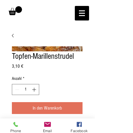
Topfen-Marillenstrudel
Preis
3,10 €
Anzahl
*
In den Warenkorb
Abnahme mind. 10 Stück (in
Phone
Email
Facebook
Scheibenform, 10, 20, usw.). Preis per