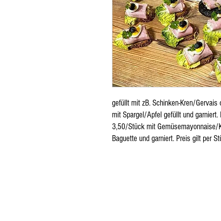
gefüllt mit zB. Schinken-Kren/Gervai
mit Spargel/Apfel gefüllt und garniert
3,50/Stück mit Gemüsemayonnaise/Kre
Baguette und garniert. Preis gilt per St