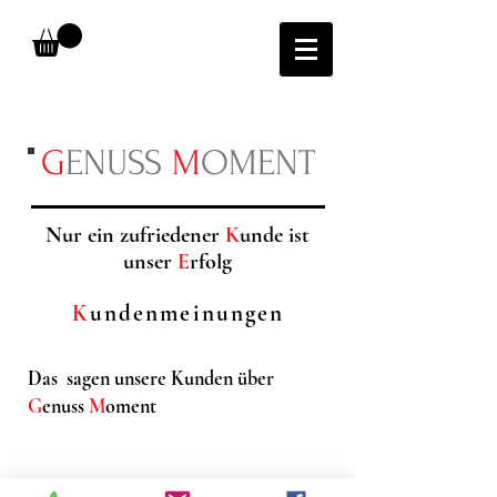
G
ENUSS
M
OMENT
Nur ein zufriedener
K
unde ist
unser
E
rfolg
K
undenmeinungen
Das sagen unsere Kunden über
G
enuss
M
oment